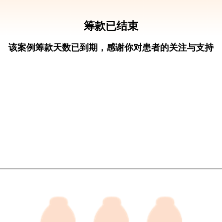
筹款已结束
该案例筹款天数已到期，感谢你对患者的关注与支持
秀国的亲友
发起筹款
援手！黑龙江友谊县，马秀国患骨肉瘤，已花
化疗仍需10万救命
岁
黑龙江
骨恶性肿瘤
881
元
急需100
现
881元
待提现
0元
获
筹款就找水滴筹
 · 筹款多 · 边筹边取