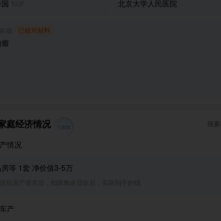
秀国
北京大学人民医院
52岁
见于青少年和中年人群，发病隐匿，进展较快，早期症状
肿胀，若不及时治疗，癌细胞会快速扩散，累及全身，危
已核对材料
疾病
肉瘤
的治疗难度极大，需要先进行手术切除病灶，再进行长期
细胞扩散，而手术和化疗的费用都极其昂贵，对普通家庭
场灭顶之灾。
，医生立刻为父亲安排了手术，手术难度极大，风险也很
手术室外苦苦守候，不吃不喝、寸步不离，双手合十，
求父亲能平安挺过手术。经过漫长的等待，手术终于顺利
家庭经济情况
我要
出手术室，告诉我们手术很成功时，我们悬着的心才稍微
产情况
欣慰过后，是巨额的手术费用，仅仅一场手术，就花了快30
，是我们家一辈子省吃俭用攒下来的全部积蓄，是家里四
房等 1套 净价值3-5万
亲戚朋友借来的血汗钱，每一分都浸着我们的期盼和亲戚
值指房产变卖后，扣除剩余贷款后，实际到手的钱
一分都来得格外不容易。为了给父亲治病，我们掏空了
遍了所有能借的人，欠下了债务，可这仅仅是开始，手术
车产
要进行长期的化疗，才能进一步控制病情，防止癌细胞扩散