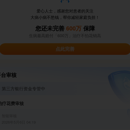
的父亲，家人也不能失去她的爱人，我们拼尽全力，也要救
子，我和家人每天都在痛苦和煎熬中度过，看着父亲因为
爱心人士，感谢您对患者的关注
大病小病不愁钱，帮你减轻家庭负担！
的样子，看着他日渐消瘦的身影，看着每天上涨的治疗费
里欠下的巨额债务，我们真的不知道该何去何从。我们已
您还未完善
600万
保障
借的亲戚朋友，再也借不到一分钱，父亲的化疗费用都难
生病最高赔付「600万」治疗不怕花销高
后续的治疗费用了。
点此完善
确告诉我们，父亲的后续治疗还需要至少10万元，这10万
去的希望，是我们全家的希望。可面对这巨额的费用，我
，只能放下所有的尊严，向社会各界的好心人们求助。我
平台审核
的日子都不容易，每一分钱都来得不容易，都是辛辛苦苦
我真的没有办法了，只能恳请大家，能伸出援手，帮我们一
水滴筹大数据持续验证中
家能伸出温暖的援手，帮我的父亲一把，哪怕是一元钱、
治疗花费审核
一句鼓励的话语，都能给我们全家带来力量，都能给我的
去的希望，都能帮我们全家渡过这个难关。每一分捐款，
智能审核
去的希望；每一次转发，都是对我们全家的帮助，都是对
2026年5月6日 04:19