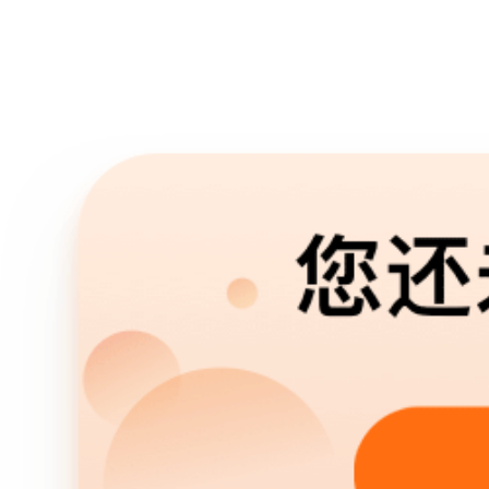
点
求助
大家好
国，今
和走投
温暖的
们家的
家拖入
都借遍
无路了
我们家
秀国今
家里的