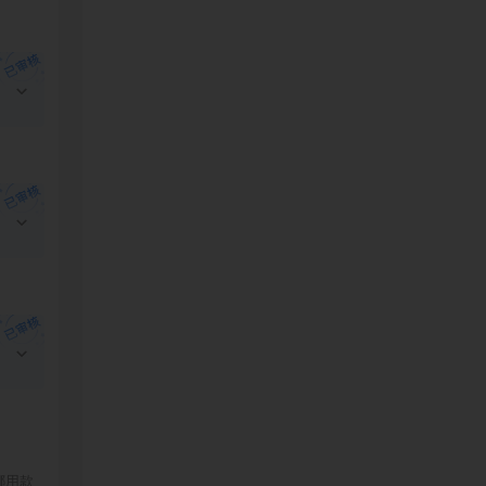
秀国的骨
大家公布
爱心和信
在我父亲
人，把这
一定会有
出援手帮
救我的父
机会战胜
看这个美
、阖家幸
挪用款