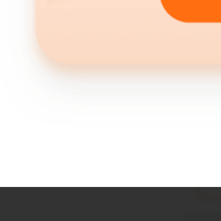
年复一
小到大
着我能
依相伴
命的重
去年5
磕碰，
简单处
作痛，
法坚持
瞒着我
重，到
马上提
工作受
养，按