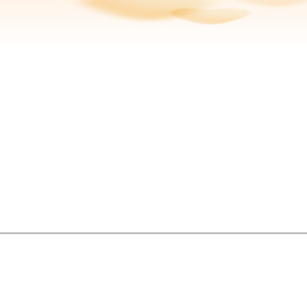
申请大病筹款
20多
,000元
捐
49次