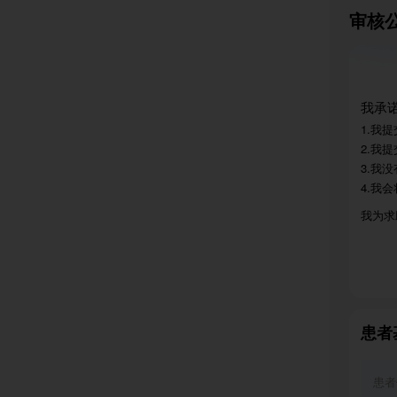
审核
父亲的
下不了
痛苦，
亲能早
我承诺
去年年
1.我
2.我
意带着
3.我
狠狠砸
4.我
地告诉
我为求
查，越
溃，浑
劳的父
我们没
患者
一系列
说说父
患者
道，为