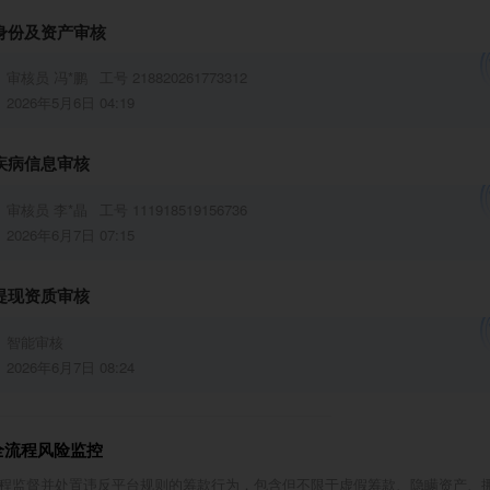
身份及资产审核
我郑重承诺，所有收到的捐款，我都会全部用于我父亲马
疗、复查、药物和后续治疗，绝不挪作他用，我会定期向
审核员
冯*鹏
工号 218820261773312
使用情况和我父亲的治疗进度，绝不辜负每一位好心人的
2026年5月6日 04:19
会永远铭记大家的恩情，若有来生，定当涌泉相报，也会
疾病信息审核
，尽我所能，回报社会，帮助那些和我们一样身处困境的
一直传递下去。
审核员
李*晶
工号 111918519156736
间有真情，人间有真爱，我相信，在这个温暖的社会里，
2026年6月7日 07:15
心人心疼我的父亲，心疼我们这个濒临破碎的家庭，会伸
提现资质审核
。我恳请各位好心人们，能多一份善意，多一份援手，救
救我们这个家，让我的父亲能有机会继续接受治疗，能有
智能审核
恢复健康，能有机会继续陪伴我和家人，能有机会好好看
2026年6月7日 08:24
界，能有机会安享晚年。
一位帮助过我们的好心人，愿好人一生平安、身体健康
全流程风险监控
事顺意，愿这份善意
程监督并处置违反平台规则的筹款行为，包含但不限于虚假筹款、隐瞒资产、