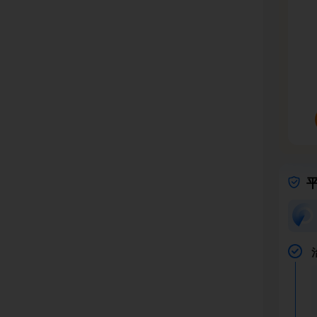
失去我
这些日
苦不堪
看着家
所有能
更别说
医生明
亲活下
能为力
在大家
的，可
恳请大
哪怕是
丝活下
亲活下