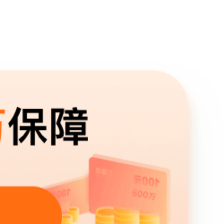
要举报
亲叫马秀
无比悲痛
，能伸出
父亲是我
把我们全
，能借的
真的走投
的父亲马
也是我和
复一日、