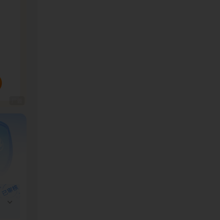
他。
化疗而痛
用单据，
经借遍了
以维持，
元，是父
们真的无
知道，现
打拼挣来
把。
两元钱，
父亲多一
都是我父
我父亲的