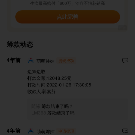
生病最高赔付「600万」治疗不怕花销高
点此完善
筹款动态
4年前
萌萌婶婶
提现成功
边筹边取
打款金额:12048.25元
打款时间:2022-01-26 17:30:05
收款人:郭素芬
随缘
筹款结束了吗？
LM368
筹款结束了吗
4年前
萌萌婶婶
申请提现