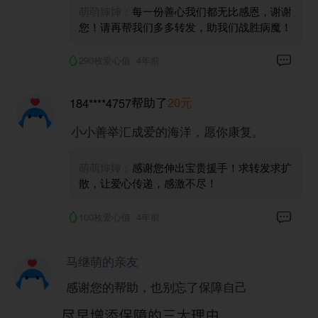
萌萌婶婶：
每一份善心我们都无比感恩，谢谢
您！请再帮我们多多转发，助我们战胜病魔！
290枚爱心值
4年前
帮助了
20元
184****4757
小小善举汇成爱的海洋，愿你康复。
萌萌婶婶：
感谢您伸出宝贵援手！求转发求扩
散，让爱心传递，感激不尽！
100枚爱心值
4年前
马继萌的亲友
感谢您的帮助，也别忘了保障自己