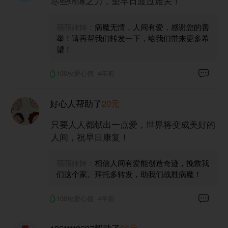
尽些绵薄之力，望早日渡过难关！
萌萌婶婶：
病魔无情，人间有爱，感谢您的善
举！请再帮我们转发一下，给我们带来更多希
望！
100枚爱心值
4年前
好心人
帮助了
20元
只要人人都献出一点爱，世界将变成美好的
人间，祝早日康复！
萌萌婶婶：
相信人间有爱能创造奇迹，挽救我
们这个家。拜托多转发，助我们战胜病魔！
100枚爱心值
4年前