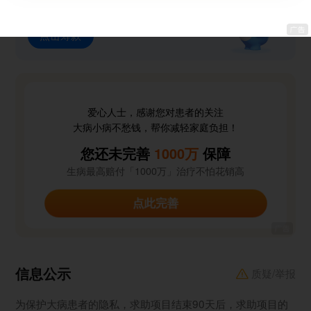
大平台 · 筹款多 · 边筹边取
点击筹款
爱心人士，感谢您对患者的关注
大病小病不愁钱，帮你减轻家庭负担！
您还未完善
1000万
保障
生病最高赔付「1000万」治疗不怕花销高
点此完善
信息公示
质疑/举报
为保护大病患者的隐私，求助项目结束90天后，求助项目的