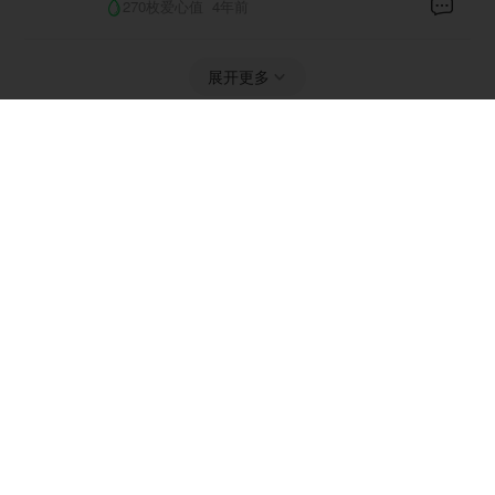
270枚爱心值
4年前
展开更多
马继萌的亲友
感谢您的帮助，别忘了保障自己。