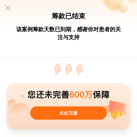
筹款已结束
申请大病筹款
该案例筹款天数已到期，感谢你对患者的关
注与支持
马继萌的亲友
发起筹款
紧急求助！18岁高三学生百草枯中毒，
省人民医院抢救
女
18岁
河北
农药中毒
656,034
已筹
元
急需1,000,000元
平台已助力筹款32588元，请帮患者转发，多份希望
已提现
656,034元
待提现
0元
获捐
1.7万次
大病筹款就找水滴筹