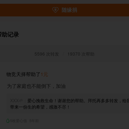
随缘捐
帮助记录
5596 次转发
/
19370 次帮助
物竞天择
帮助了
1元
为了家庭也不能倒下，加油
XXX🌱：
爱心挽救生命！谢谢您的帮助。拜托再多多转发，给
带来一份生的希望，感激不尽！
5枚爱心值
5年前