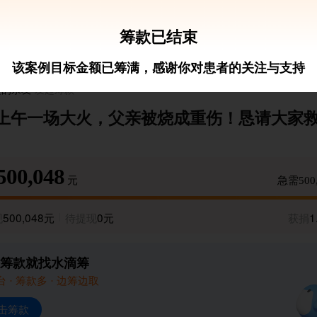
筹款已结束
该案例目标金额已筹满，感谢你对患者的关注与支持
进的亲友
发起筹款
上午一场大火，父亲被烧成重伤！恳请大家
500,048
元
急需500
现
500,048元
待提现
0元
获捐
1
筹款就找水滴筹
 · 筹款多 · 边筹边取
击筹款