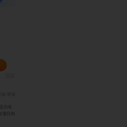
质疑/举报
适当缩
有项目相