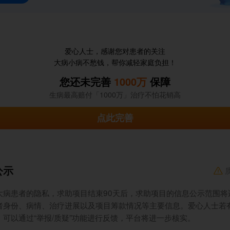
爱心人士，感谢您对患者的关注
大病小病不愁钱，帮你减轻家庭负担！
您还未完善
1000万
保障
生病最高赔付「1000万」治疗不怕花销高
点此完善
公示
大病患者的隐私，求助项目结束90天后，求助项目的信息公示范围将
者身份、病情、治疗进展以及项目筹款情况等主要信息。爱心人士若
，可以通过“举报/质疑”功能进行反馈，平台将进一步核实。