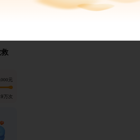
申请大病筹款
救救
,000元
.9万次