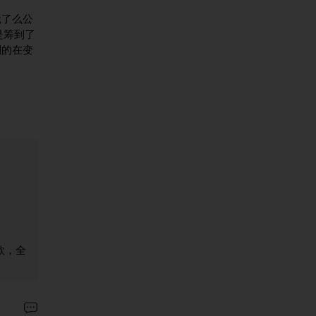
饿了么公
是筹到了
到的在变
款，全