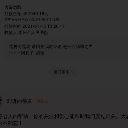
边筹边取
打款金额:497046.16元
第三方支付平台扣除支付渠道手续费
打款时间:2021-01-15 10:20:17
收款人:泰州市人民医院
需再有需要 请回复我对评论 进一点绵薄之力
XXX🌱
回复了
感谢
展开更多
刘进的亲友
筹款人
好心人的帮助，你的关注和爱心能帮助我们度过难关。大
永不能忘！